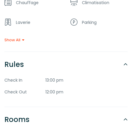
Chauffage
Climatisation
Germain
est de 24 euros par nuit.
À signaler :
l’hôtel comprend une discothèque.
Laverie
Parking
Show All
Petit-déjeuner
Restaurant
Téléviseur
Wi-Fi
Rules
Check In
13:00 pm
Check Out
12:00 pm
Rooms