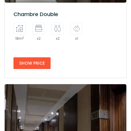
Chambre Double
2
18m
x2
x2
x1
SHOW PRICE