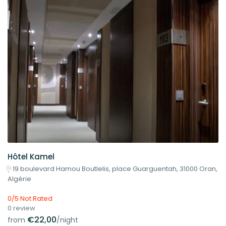
Hôtel Kamel
19 boulevard Hamou Boutlelis, place Guarguentah, 31000 Oran,
Algérie
0/5 Not Rated
0 review
€22,00
from
/night