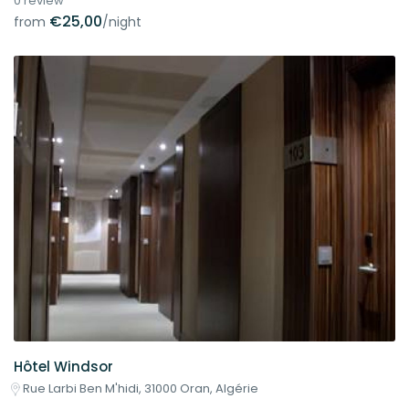
0 review
€25,00
from
/night
Hôtel Windsor
Rue Larbi Ben M'hidi, 31000 Oran, Algérie