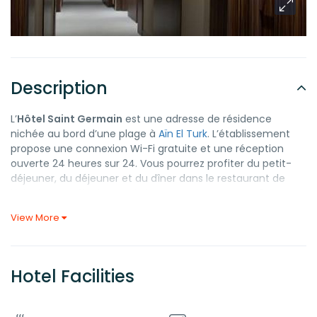
Description
L’
Hôtel Saint Germain
est une adresse de résidence
nichée au bord d’une plage à
Aïn El Turk
. L’établissement
propose une connexion Wi-Fi gratuite et une réception
ouverte 24 heures sur 24. Vous pourrez profiter du petit-
déjeuner, du déjeuner et du dîner dans le restaurant de
l’hôtel en se réjouissons de la vue sur la mer. Les 40
chambres fonctionnelles de l’
Hôtel Saint Germain
offrent
View More
des petits plus appréciables comme un pommeau de
douche à jet de pluie et des pantoufles, en plus d’une TV
satellite, d’un minibar et d’une climatisation indépendante.
La plupart des chambres disposent d’un balcon ou d’une
Hotel Facilities
terrasse. Un parking de proximité payant (02 euros / nuit)
est disponible pour les personnes véhiculées. Le prix
maximum d’une chambre single dans l’
Hôtel Saint