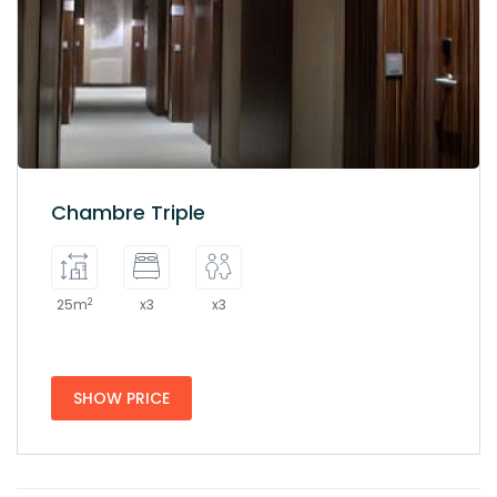
Chambre Triple
2
25m
x3
x3
SHOW PRICE