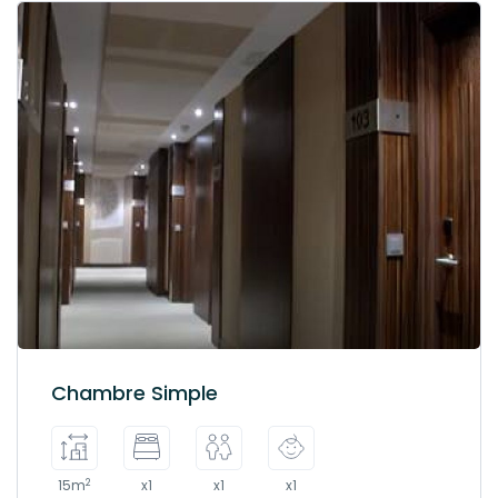
Chambre Simple
2
15m
x1
x1
x1