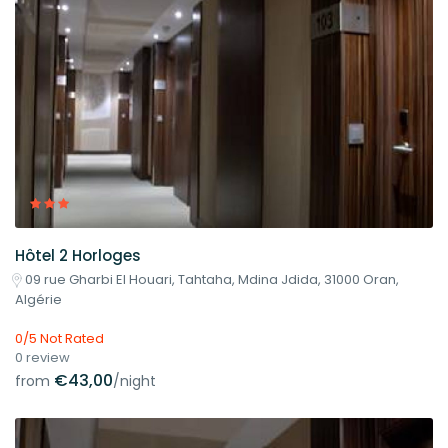
Hôtel 2 Horloges
09 rue Gharbi El Houari, Tahtaha, Mdina Jdida, 31000 Oran,
Algérie
0/5 Not Rated
0 review
€43,00
from
/night