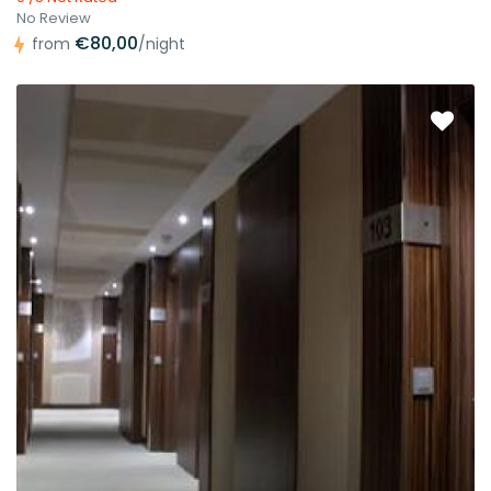
No Review
€80,00
from
/night