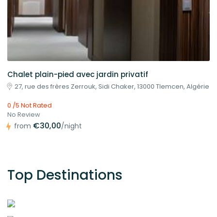
Chalet plain-pied avec jardin privatif
27, rue des frères Zerrouk, Sidi Chaker, 13000 Tlemcen, Algérie
0 /5 Not Rated
No Review
€30,00
from
/night
Top Destinations
ALGER
12 properties
CONSTANTINE
12 properties
TLEMCEN