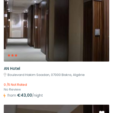
AN Hotel
Boulevard Hakim Saadan, 07000 Biskra, Algérie
0 /5 Not Rated
No Review
€43,00
from
/night