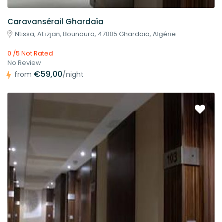
Caravansérail Ghardaïa
Ntissa, At izjan, Bounoura, 47005 Ghardaïa, Algérie
0 /5 Not Rated
No Review
€59,00
from
/night