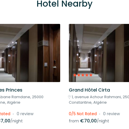
Hotel Nearby
es Princes
Grand Hôtel Cirta
 Abane Ramdane, 25000
1, avenue Achour Rahmani, 25
ne, Algérie
Constantine, Algérie
Rated
0 review
0/5 Not Rated
0 review
7,00
€70,00
/night
from
/night