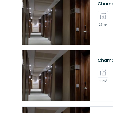
Chambr
Algérie en dehors des banques, des aéroports, ou de q
conseillé de s’y rendre, car vous risquez sérieusem
2
25m
Chambre
2
30m