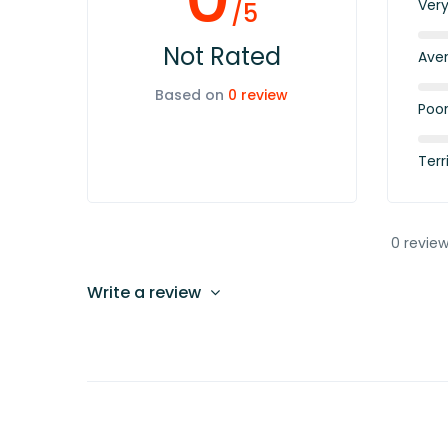
Ver
/5
Not Rated
Ave
Based on
0 review
Poo
Terr
0 review
Write a review