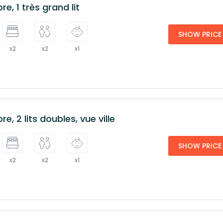
e, 1 très grand lit
uelques hôtels. Bien qu’il y en ait sur le marché noir, il n’est pa
ent d’être escroqué.
SHOW PRICE
x2
x2
x1
, 2 lits doubles, vue ville
SHOW PRICE
x2
x2
x1