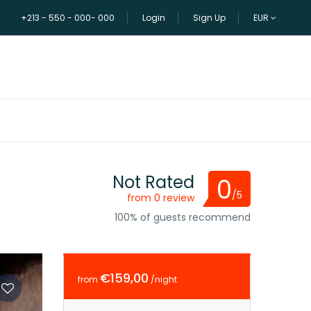
+213 - 550 - 000- 000
Login
Sign Up
EUR
Not Rated
0
/5
from 0 review
100% of guests recommend
€159,00
from
/night