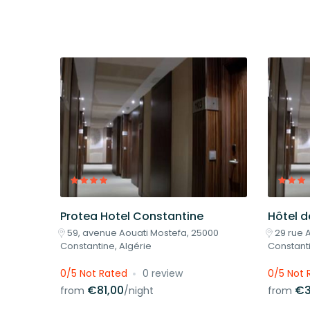
Protea Hotel Constantine
Hôtel d
59, avenue Aouati Mostefa, 25000
29 rue
Constantine, Algérie
Constanti
0/5 Not Rated
0 review
0/5 Not 
€81,00
€3
from
/night
from