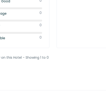
0
y Good
0
rage
0
r
0
ible
 on this Hotel - Showing 1 to 0