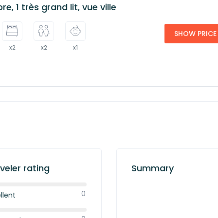
, 1 très grand lit, vue ville
SHOW PRICE
x2
x2
x1
veler rating
Summary
0
llent